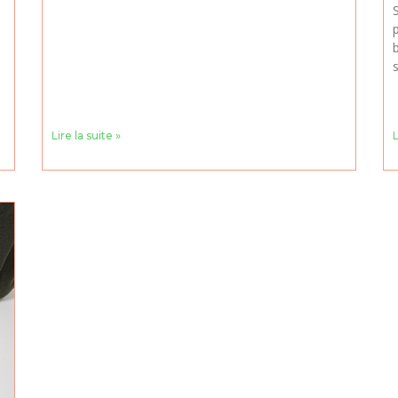
p
Lire la suite »
L